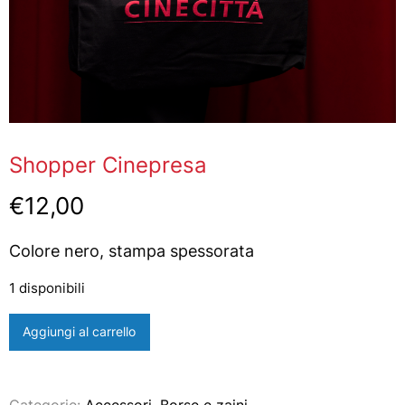
Shopper Cinepresa
€
12,00
Colore nero, stampa spessorata
1 disponibili
Shopper
Aggiungi al carrello
Cinepresa
quantità
Categorie:
Accessori
,
Borse e zaini