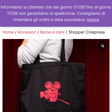
Per ordini dall’estero contattare
Informiamo la clientela che dal giorno 07/08 fino al giorno
direttamente
bookshop@cinecitta.it
17/08 non garantiamo la spedizione. Consigliamo di
rimandare gli ordini a data successiva.
Ignora
Home
/
Accessori
/
Borse e zaini
/ Shopper Cinepresa