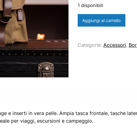
1 disponibili
Borsa
Aggiungi al carrello
vintage
quantità
Categorie:
Accessori
,
Bor
e e inserti in vera pelle. Ampia tasca frontale, tasche later
ideale per viaggi, escursioni e campeggio.