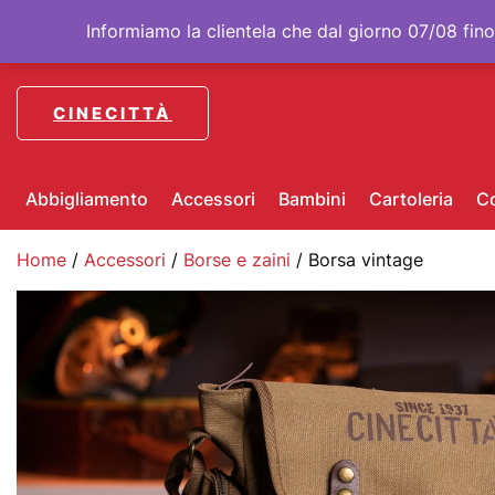
Per ordini dall’estero contattare direttamente
bookshop@cinecitta.
Informiamo la clientela che dal giorno 07/08 fin
CINECITTÀ
Abbigliamento
Accessori
Bambini
Cartoleria
Co
Home
/
Accessori
/
Borse e zaini
/ Borsa vintage